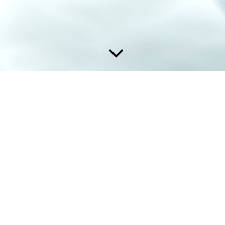
HyLunch Ep. 8 - HyExpert-Region Hy-NATuRe
Am 29. Mai nutzten Julia Bernecker (Landratsamt Reutlingen),
Gertrud Gandenberger (Landratsamt Tübingen) und Momoko
Kristof (EMCEL GmbH, Köln) die Gelegenheit, Hy-NATuRe
bei Hy-Lunch der NOW GmbH einem interessierten
Teilnehmerkreis vorzustellen.
HyLunch ist ein Lunchtime-Format, das jeden Mittwoch von
12-13 Uhr die Möglichkeit bietet, die spannenden Ergebnisse
aus den HyExpert-Regionen kennenzulernen. In dem Online-