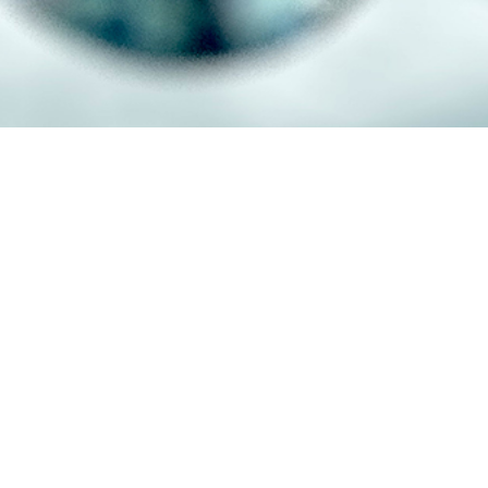
che des Wasserstoffs
.