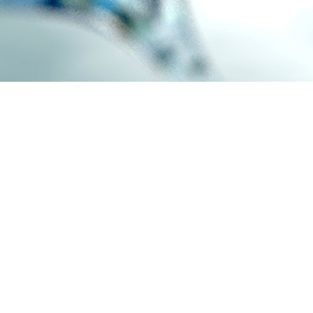
Woche des Wasserstoff 2026
Die Woche des Wasserstoffs findet bundesweit vom
Veranstaltungen aus der Region werden in Kürze h
Für allgemeine und überregionale Informationen u