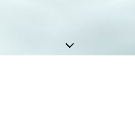
Hy Experts heißt "Hy-NATuRe"
Dokumentation des Hy-Experts
Förderprojekt "Hy-NATuRe"
Die Ideen des HyStarter-Projektes wurden in der gemeinsamen
Hy-Expert-Region Hy-NATuRe (
N
eckar-
A
lb-
T
uebingen-
R
eutlingen) weiterentwickelt. Im Rahmen von HyExperts